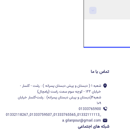
تماس با ما
شعبه ۱ ( دبستان و پیش دبستان پسرانه ) : رشت - گلسار -
خیابان ۱۲۲ - کوچه سوم سمت راست (پامچال)
شعبه۲(دبستان و پیش دبستان پسرانه) : رشت-گلسار خیابان
۱۰۹
01333765900
_01332111113_01333765565_01333759507_01332118267
a.gilanpour@gmail.com
شبکه های اجتماعی