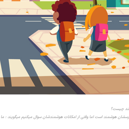
مند چیست؟
سشان هوشمند است اما وقتی از امکانات هوشمندشان سوال میکنیم میگویند : ما در م