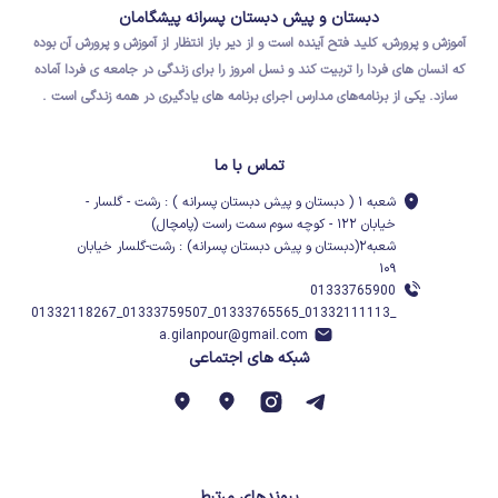
دبستان و پیش دبستان پسرانه پیشگامان
آموزش و پرورش، کلید فتح آینده است و از دیر باز انتظار از آموزش و پرورش آن بوده
که
انسان های فردا
را تربیت کند و نسل امروز را برای
زندگی در جامعه ی فردا
آماده
سازد.
یکی از برنامه‌های مدارس اجرای برنامه های یادگیری در همه زندگی است .
تماس با ما
شعبه ۱ ( دبستان و پیش دبستان پسرانه ) : رشت - گلسار -
خیابان ۱۲۲ - کوچه سوم سمت راست (پامچال)
شعبه۲(دبستان و پیش دبستان پسرانه) : رشت-گلسار خیابان
۱۰۹
01333765900
_01332111113_01333765565_01333759507_01332118267
a.gilanpour@gmail.com
شبکه های اجتماعی
پیوندهای مرتبط