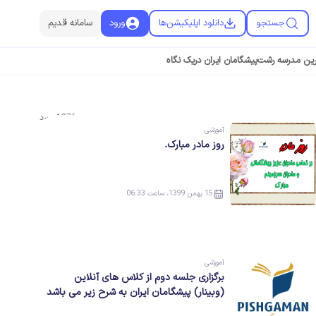
جستجو
دانلود اپلیکیشن‌ها
ورود
سامانه قدیم
رین مدرسه رشت
پیشگامان ایران دریک نگاه
1376
مورد
آموزشی
روز مادر مبارک.
15 بهمن 1399، ساعت 06:33
آموزشی
برگزاری جلسه دوم از کلاس های آنلاین
(وبینار) پیشگامان ایران به شرح زیر می باشد