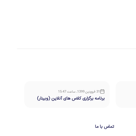
31 فروردین 1399، ساعت 15:47
11 فروردین 1399، ساعت 20:03
برنامه برگزاری کلاس های آنلاین (وبینار)
برگزاری 
پیشگامان ایران :
زیر می ب
تماس با ما