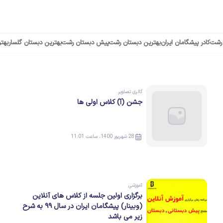
 رشت
کادر پیشگامان ایران
بهترین دبستان رشت
پیش دبستان رشت
بهترین دبستان گلسار
بهت
گالری تصاویر
جشن (آ) کلاس اولی ها
28 شهریور 1400، ساعت 11:01
آموزشی
برگزاری اولین جلسه از کلاس های آنلاین
(وبینار) پیشگامان ایران در سال ۹۹ به شرح
زیر می باشد