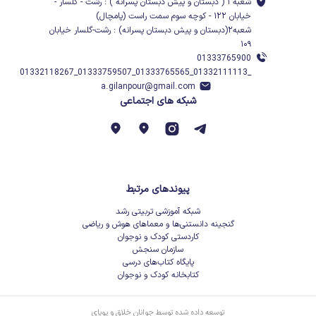
شعبه ۱ ( دبستان و پیش دبستان پسرانه ) : رشت - گلسار -
خیابان ۱۲۲ - کوچه سوم سمت راست (پامچال)
شعبه۲(دبستان و پیش دبستان پسرانه) : رشت-گلسار خیابان
۱۰۹
01333765900
_01332111113_01333765565_01333759507_01332118267
a.gilanpour@gmail.com
شبکه های اجتماعی
پیوندهای مرتبط
شبکه آموزشی تربیتی رشد
گنجینه دانستنی‌ها و معماهای هوش و ریاضی
کاردستی کودک و نوجوان
سازمان سنجش
پایگاه کتاب‌های درسی
کتابخانه کودک و نوجوان
توسعه داده شده توسط جوانان خلاق و پویای